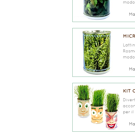
modo 
Ma
MIC
Latti
Rosma
modo 
Ma
KIT 
Divert
accon
per il
Ma