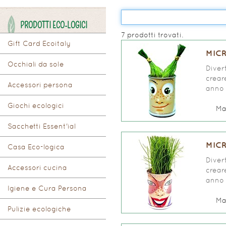
PRODOTTI ECO-LOGICI
7 prodotti trovati.
Gift Card Ecoitaly
MIC
Occhiali da sole
Diver
crear
Accessori persona
anno p
Giochi ecologici
Ma
Sacchetti Essent'ial
MIC
Casa Eco-logica
Diver
Accessori cucina
crear
anno p
Igiene e Cura Persona
Ma
Pulizie ecologiche