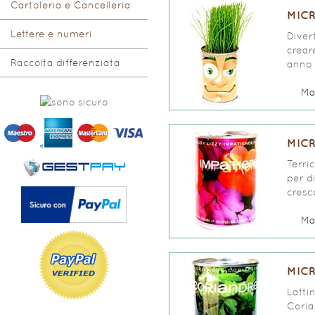
Cartoleria e Cancelleria
MIC
Lettere e numeri
Diver
crear
Raccolta differenziata
anno p
Ma
MICR
Terri
per d
cresc
Ma
MIC
Latti
Coria