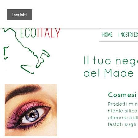
HOME
I NOSTRI E
Il tuo neg
del Made 
Cosmesi 
Prodotti min
niente silic
ottenute dal
testati sugli