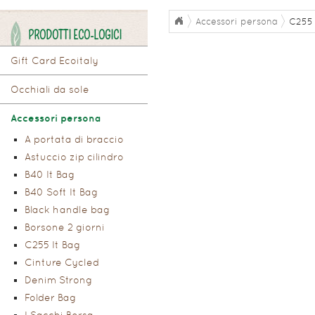
Accessori persona
C255 
PRODOTTI ECO-LOGICI
Gift Card Ecoitaly
Occhiali da sole
Accessori persona
A portata di braccio
Astuccio zip cilindro
B40 It Bag
B40 Soft It Bag
Black handle bag
Borsone 2 giorni
C255 It Bag
Cinture Cycled
Denim Strong
Folder Bag