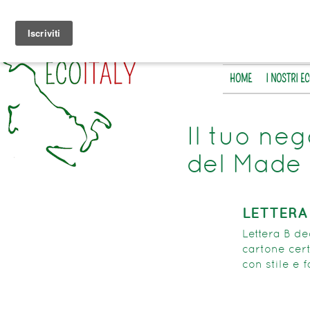
HOME
I NOSTRI E
Il tuo neg
del Made 
LETTERA
Lettera B de
cartone cer
con stile e 