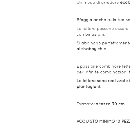
Un modo di arredare
ecolo
Sfoggia anche tu la tua sc
Le lettere possono essere
combinazioni.
Si abbinano perfettamente
al shabby chic
.
È possibile combinare letter
per infinite combinazioni t
Le lettere sono realizzate 
piantagioni.
Formato:
altezza 30 cm.
ACQUISTO MINIMO 10 PEZZ