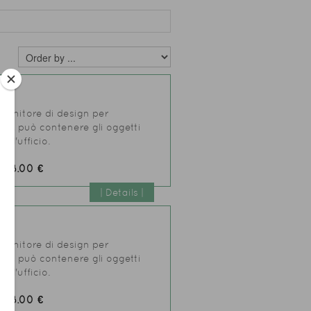
ontenitore di design per
io, può contenere gli oggetti
ell'ufficio.
98.00 €
:
| Details |
ontenitore di design per
io, può contenere gli oggetti
ell'ufficio.
98.00 €
: