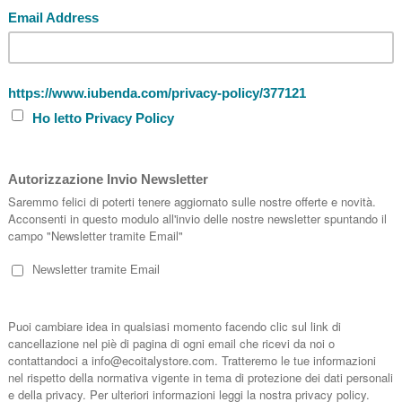
IL CESTONE NERO ESSENT'IAL
Il Cestone porta oggetti Essent'ial è il c
eccellenza. Capiente e dotato di coperch
più disparati in ogni angolo della casa o d
Marca:
Essent’ial
Price
PRO
IL CESTONE BIANCO ESSENT'IAL
Il Cestone porta oggetti Essent'ial è il c
eccellenza. Capiente e dotato di coperch
più disparati in ogni angolo della casa o d
Marca:
Essent’ial
Price
IL CESTONE ALGA ESSENT'IAL