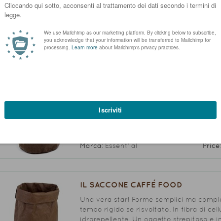
Il Cestone porta oggetti Essent'ial è il c
eccellenza. Capiente e dotato di coperch
più disparati in ogni angolo della casa o d
Marca:
Essent’ial
Price
IL CESTONE CAFFÉ ESSENT'IAL
Il Cestone porta oggetti Essent'ial è il c
eccellenza. Capiente e dotato di coperch
più disparati in ogni angolo della casa o d
Marca:
Essent’ial
Price
IL SACCONE CAFFÉ FOOD
Una vera star! Forme semplici ma comple
tempo rigido se risvoltato. In fibra di cel
idrorepellente. Un oggetto strepitoso e i