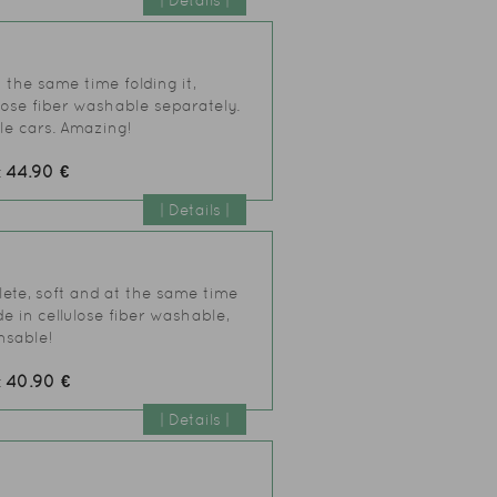
| Details |
 the same time folding it,
lose fiber washable separately.
tle cars. Amazing!
44.90 €
:
| Details |
lete, soft and at the same time
e in cellulose fiber washable,
nsable!
40.90 €
:
| Details |