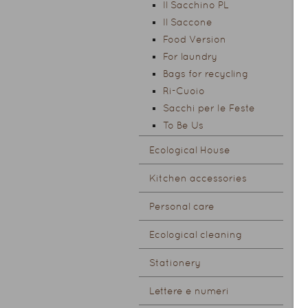
Il Sacchino PL
Il Saccone
Food Version
For laundry
Bags for recycling
Ri-Cuoio
Sacchi per le Feste
To Be Us
Ecological House
Kitchen accessories
Personal care
Ecological cleaning
Stationery
Lettere e numeri