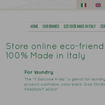
HOME
OUR BRANDS
ECO 100% MADE IN ITALY
CER
Store online eco-frien
100% Made in Italy
For laundry
The "Il Saccone K-lab" is genial for laundry
product washable, color black. Size 30x16
FRAGRANT AGAIN"