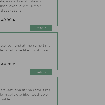
te, morbido e allo stesso
lulosa lavabile, anti-unto e
ndispensabile!
40.90 €
:
| Details |
lete, soft and at the same time
de in cellulose fiber washable
44.90 €
:
| Details |
lete, soft and at the same time
e in cellulose fiber washable,
nsable!