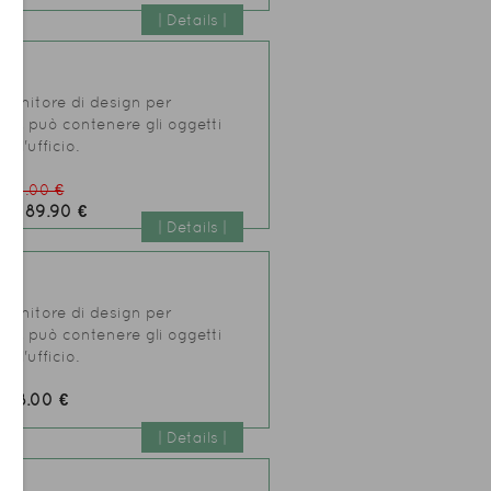
| Details |
ontenitore di design per
io, può contenere gli oggetti
ell'ufficio.
:
98.00 €
MO 89.90 €
| Details |
ontenitore di design per
io, può contenere gli oggetti
ell'ufficio.
98.00 €
:
| Details |