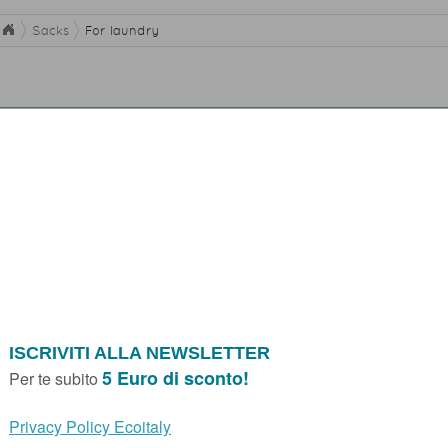
Sacks
For laundry
IL CESTONE AVANA ESSENT'IAL
Il Cestone porta oggetti Essent'ial è il c
eccellenza. Capiente e dotato di coperch
più disparati in ogni angolo della casa o d
Marca:
Essent’ial
Price
IL CESTONE GRIGIO ESSENT'IAL
Il Cestone porta oggetti Essent'ial è il c
eccellenza. Capiente e dotato di coperch
più disparati in ogni angolo della casa o d
Marca:
Essent’ial
Price