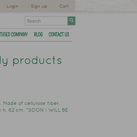
Login
Sign up
Cart
TIFIED COMPANY
BLOG
CONTACT US
dly products
. Made of cellulose fiber,
x h. 62 cm. "SOON I WILL BE