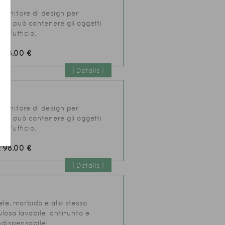
ontenitore di design per
io, può contenere gli oggetti
ell'ufficio.
98.00 €
:
| Details |
ontenitore di design per
io, può contenere gli oggetti
ell'ufficio.
98.00 €
:
| Details |
te, morbido e allo stesso
lulosa lavabile, anti-unto e
ndispensabile!