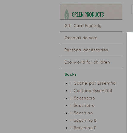
GREEN PRODUCTS
Gift Card Ecoitaly
Occhiali da sole
Personal accessories
Eco-world for children
Sacks
Il Cache-pot Essent'ial
Il Cestone Essent'ial
Il Saccaccio
Il Sacchetto
Il Sacchino
Il Sacchino B
Il Sacchino F